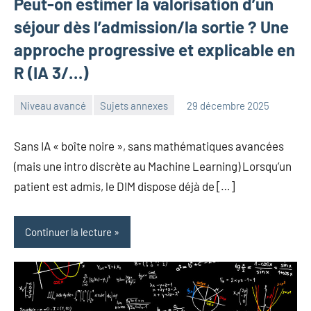
Peut-on estimer la valorisation d’un
séjour dès l’admission/la sortie ? Une
approche progressive et explicable en
R (IA 3/…)
Niveau avancé
Sujets annexes
29 décembre 2025
Frédéric
Aucun
Senis
commentaire
Sans IA « boîte noire », sans mathématiques avancées
(mais une intro discrète au Machine Learning) Lorsqu’un
patient est admis, le DIM dispose déjà de […]
Continuer la lecture