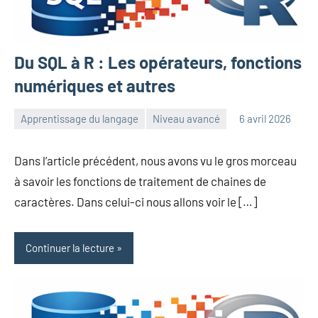
Du SQL à R : Les opérateurs, fonctions
numériques et autres
Apprentissage du langage
Niveau avancé
6 avril 2026
Frédéric
1
Senis
commentaire
Dans l’article précédent, nous avons vu le gros morceau
à savoir les fonctions de traitement de chaines de
caractères. Dans celui-ci nous allons voir le […]
Continuer la lecture