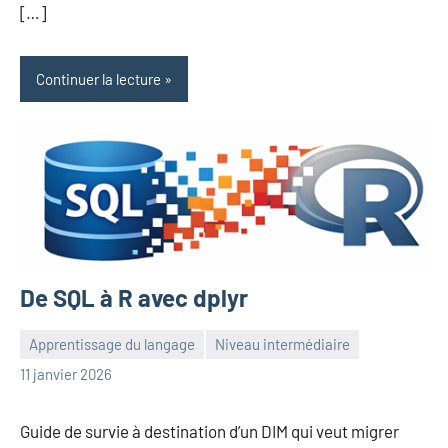
[…]
Continuer la lecture
De SQL à R avec dplyr
Apprentissage du langage
Niveau intermédiaire
Frédéric
Aucun
11 janvier 2026
Senis
commentaire
Guide de survie à destination d’un DIM qui veut migrer