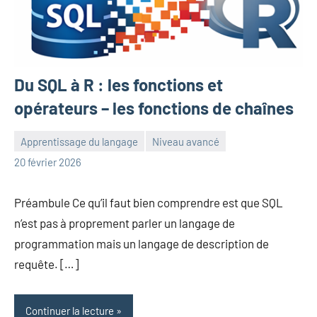
Du SQL à R : les fonctions et
opérateurs – les fonctions de chaînes
Apprentissage du langage
Niveau avancé
Frédéric
Aucun
20 février 2026
Senis
commentaire
Préambule Ce qu’il faut bien comprendre est que SQL
n’est pas à proprement parler un langage de
programmation mais un langage de description de
requête. […]
Continuer la lecture