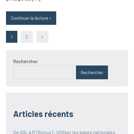
Continuer la lecture
Pagination
Articles
1
2
»
suivants
des
publications
Rechercher
Rechercher
Articles récents
De SQL à R [Bonus] : Utiliser les bases nationales