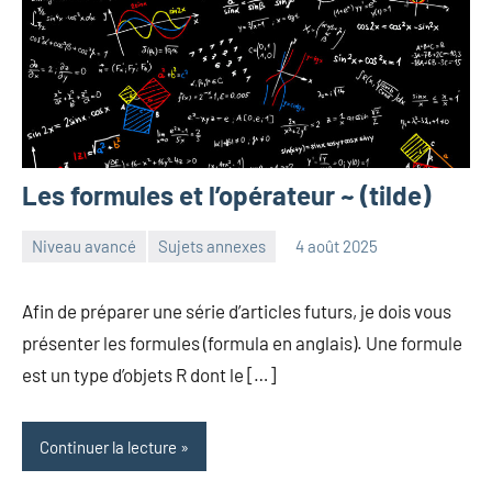
Les formules et l’opérateur ~ (tilde)
Niveau avancé
Sujets annexes
4 août 2025
Frédéric
Aucun
Senis
commentaire
Afin de préparer une série d’articles futurs, je dois vous
présenter les formules (formula en anglais). Une formule
est un type d’objets R dont le […]
Continuer la lecture