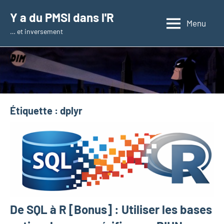
Aller
Y a du PMSI dans l'R
au
Menu
… et inversement
contenu
Étiquette :
dplyr
De SQL à R [Bonus] : Utiliser les bases