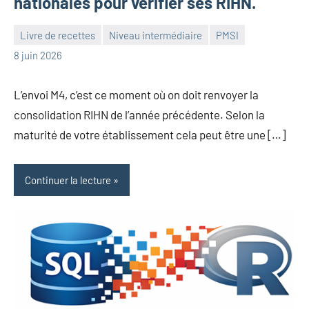
nationales pour vérifier ses RIHN.
Livre de recettes
Niveau intermédiaire
PMSI
Frédéric
Aucun
8 juin 2026
Senis
commentaire
L’envoi M4, c’est ce moment où on doit renvoyer la
consolidation RIHN de l’année précédente. Selon la
maturité de votre établissement cela peut être une […]
Continuer la lecture