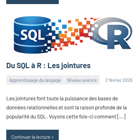
Du SQL à R : Les jointures
Apprentissage du langage
Niveau avancé
2 février 2026
Frédéric
Aucun
Senis
commentaire
Les jointures font toute la puissance des bases de
données relationnelles et sont la raison profonde de la
popularité du SQL. Voyons cette fois-ci comment […]
Continuer la lecture