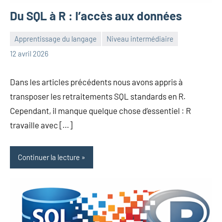
Du SQL à R : l’accès aux données
Apprentissage du langage
Niveau intermédiaire
Frédéric
Aucun
12 avril 2026
Senis
commentaire
Dans les articles précédents nous avons appris à
transposer les retraitements SQL standards en R.
Cependant, il manque quelque chose d’essentiel : R
travaille avec […]
Continuer la lecture