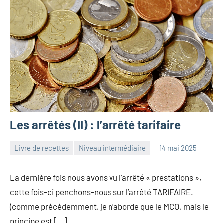
Les arrêtés (II) : l’arrêté tarifaire
Livre de recettes
Niveau intermédiaire
14 mai 2025
Frédéric
Aucun
Senis
commentaire
La dernière fois nous avons vu l’arrêté « prestations »,
cette fois-ci penchons-nous sur l’arrêté TARIFAIRE.
(comme précédemment, je n’aborde que le MCO, mais le
principe est […]