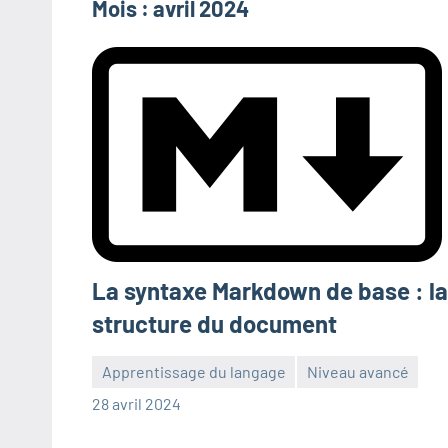
Mois :
avril 2024
La syntaxe Markdown de base : la
structure du document
Apprentissage du langage
Niveau avancé
Frédéric
Aucun
28 avril 2024
Senis
commentaire