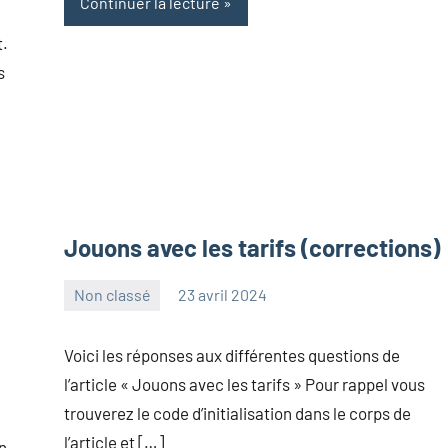
Continuer la lecture
t.
s
Jouons avec les tarifs (corrections)
Non classé
23 avril 2024
Frédéric
Aucun
Senis
commentaire
Voici les réponses aux différentes questions de
l’article « Jouons avec les tarifs » Pour rappel vous
trouverez le code d’initialisation dans le corps de
l’article et […]
on