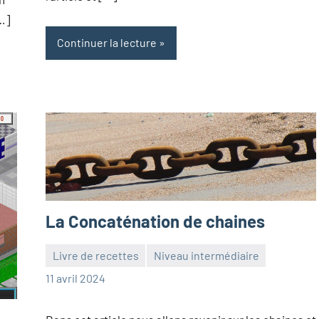
[…]
Continuer la lecture
La Concaténation de chaines
Livre de recettes
Niveau intermédiaire
Frédéric
Aucun
11 avril 2024
Senis
commentaire