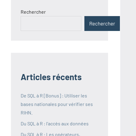
Rechercher
Rechercher
Articles récents
De SQL à R [Bonus] : Utiliser les
bases nationales pour vérifier ses
RIHN.
Du SQL à R : l’accès aux données
Du SQL à R : Les opérateurs,