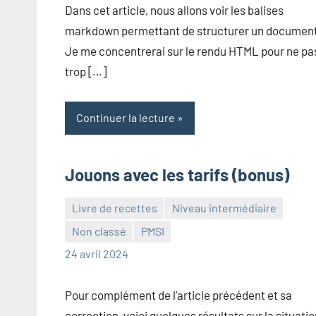
Dans cet article, nous allons voir les balises
markdown permettant de structurer un documen
Je me concentrerai sur le rendu HTML pour ne pa
trop […]
Continuer la lecture
Jouons avec les tarifs (bonus)
Livre de recettes
Niveau intermédiaire
Non classé
PMSI
Frédéric
Aucun
24 avril 2024
Senis
commentaire
Pour complément de l’article précédent et sa
correction, voici quelques résultats sur la situati