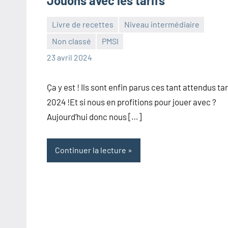
Jouons avec les tarifs
Livre de recettes
Niveau intermédiaire
Non classé
PMSI
Frédéric
Aucun
23 avril 2024
Senis
commentaire
Ça y est ! Ils sont enfin parus ces tant attendus tar
2024 !Et si nous en profitions pour jouer avec ?
Aujourd’hui donc nous […]
Continuer la lecture