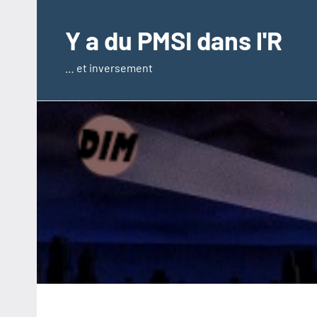
Aller
au
Y a du PMSI dans l'R
contenu
… et inversement