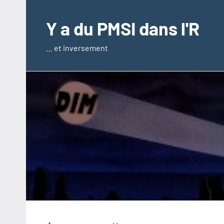
Aller
au
Y a du PMSI dans l'R
contenu
… et inversement