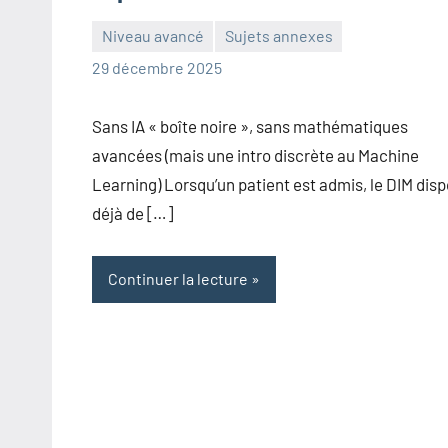
Niveau avancé
Sujets annexes
Frédéric
Aucun
29 décembre 2025
Senis
commentaire
Sans IA « boîte noire », sans mathématiques
avancées (mais une intro discrète au Machine
Learning) Lorsqu’un patient est admis, le DIM dis
déjà de […]
Continuer la lecture