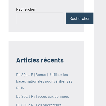
Rechercher
Rechercher
Articles récents
De SQL à R [Bonus] : Utiliser les
bases nationales pour vérifier ses
RIHN.
Du SQL à R : l’accès aux données
Du SQL à R : Les opérateurs,