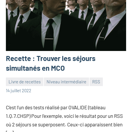
Recette : Trouver les séjours
simultanés en MCO
Livre de recettes
Niveau intermédiaire
RSS
Frédéric
Aucun
14 juillet 2022
Senis
commentaire
C’est l’un des tests réalisé par OVALIDE (tableau
1.Q.7.CHSP) Pour l’exemple, voici le résultat pour un RSS
où 2 séjours se superposent. Ceux-ci apparaissent bien