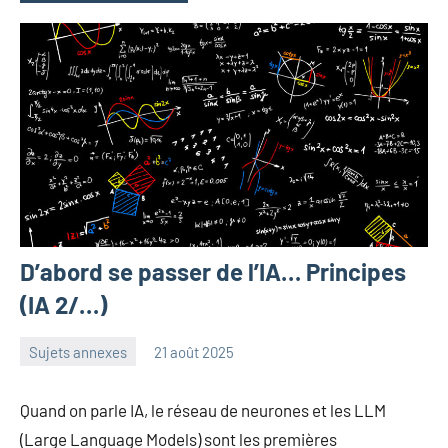
D’abord se passer de l’IA… Principes
(IA 2/…)
Sujets annexes
21 août 2025
Frédéric
Aucun
Senis
commentaire
Quand on parle IA, le réseau de neurones et les LLM
(Large Language Models) sont les premières