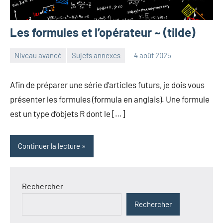
Les formules et l’opérateur ~ (tilde)
Niveau avancé
Sujets annexes
4 août 2025
Frédéric
Aucun
Senis
commentaire
Afin de préparer une série d’articles futurs, je dois vous
présenter les formules (formula en anglais). Une formule
est un type d’objets R dont le […]
Continuer la lecture
Rechercher
Rechercher