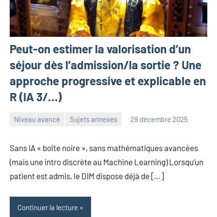
Peut-on estimer la valorisation d’un
séjour dès l’admission/la sortie ? Une
approche progressive et explicable en
R (IA 3/…)
Niveau avancé
Sujets annexes
29 décembre 2025
Frédéric
Aucun
Senis
commentaire
Sans IA « boîte noire », sans mathématiques avancées
(mais une intro discrète au Machine Learning) Lorsqu’un
patient est admis, le DIM dispose déjà de […]
Continuer la lecture