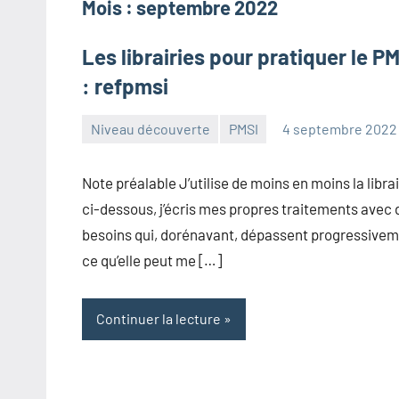
Mois :
septembre 2022
Les librairies pour pratiquer le P
: refpmsi
Niveau découverte
PMSI
4 septembre 2022
Frédéric
Aucun
Senis
commentaire
Note préalable J’utilise de moins en moins la librai
ci-dessous, j’écris mes propres traitements avec 
besoins qui, dorénavant, dépassent progressive
ce qu’elle peut me […]
Continuer la lecture