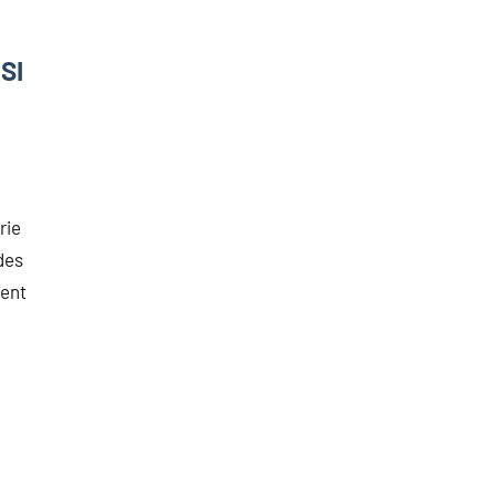
MSI
rie
des
ment