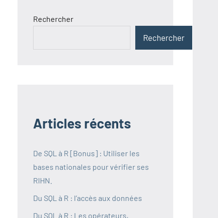
Rechercher
Rechercher
Articles récents
De SQL à R [Bonus] : Utiliser les
bases nationales pour vérifier ses
RIHN.
Du SQL à R : l’accès aux données
Du SQL à R : Les opérateurs,