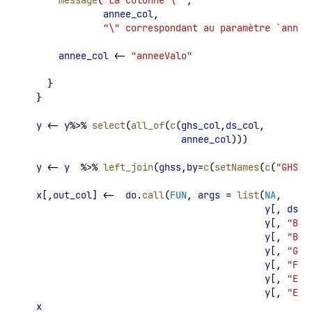
annee_col
,
"
\"
 correspondant au paramètre `annee
annee_col
 <- 
"anneeValo"
    }
  }
y
 <- 
y
%>% 
select
(
all_of
(
c
(
ghs_col
,
ds_col
,
annee_col
)))
y
 <- 
y
  %>% 
left_join
(
ghss
,
by
=
c
(
setNames
(
c
(
"GHS"
,
x
[,
out_col
] <-  
do
.
call
(
FUN
, 
args
 = 
list
(
NA
,
y
[, 
ds_c
y
[, 
"BB"
y
[, 
"BH"
y
[, 
"GHS
y
[, 
"FOR
y
[, 
"EXB
y
[, 
"EXH
x