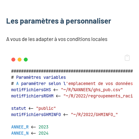
Les paramètres à personnaliser
A vous de les adapter à vos conditions locales
###################################################
# 
Paramètres
variables
# 
A
paramétrer
selon
l
'emplacement de vos donnée
s
motifFichiersGHS
 <- 
"~/R/%ANNEE%/ghs_pub.csv"
motifFichiersRGHM
 <- 
"~/R/2022/regroupements_racine
statut
 <- 
"public"
motifFichiersGHMINFO
 <- 
"~/R/2022/GHMINFO_"
ANNEE_R
 <- 
2023
ANNEE_N
 <- 
2024