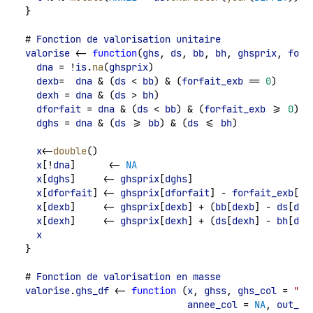
}
# 
Fonction
de
valorisation
unitaire
valorise
 <- 
function
(
ghs
, 
ds
, 
bb
, 
bh
, 
ghsprix
, 
forf
dna
 = !
is
.
na
(
ghsprix
)
dexb
=  
dna
 & (
ds
 < 
bb
) & (
forfait_exb
 == 
0
)
dexh
 = 
dna
 & (
ds
 > 
bh
) 
dforfait
 = 
dna
 & (
ds
 < 
bb
) & (
forfait_exb
 >= 
0
) 
dghs
 = 
dna
 & (
ds
 >= 
bb
) & (
ds
 <= 
bh
)
x
<-
double
()
x
[!
dna
]      <- 
NA
x
[
dghs
]     <- 
ghsprix
[
dghs
]
x
[
dforfait
] <- 
ghsprix
[
dforfait
] - 
forfait_exb
[
df
x
[
dexb
]     <- 
ghsprix
[
dexb
] + (
bb
[
dexb
] - 
ds
[
dex
x
[
dexh
]     <- 
ghsprix
[
dexh
] + (
ds
[
dexh
] - 
bh
[
dex
x
}
# 
Fonction
de
valorisation
en
masse
valorise
.
ghs_df
 <- 
function
 (
x
, 
ghss
, 
ghs_col
 = 
"GH
annee_col
 = 
NA
, 
out_co