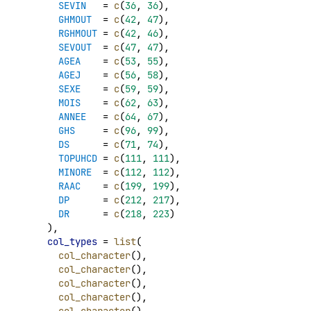
SEVIN
   = 
c
(
36
, 
36
),
GHMOUT
  = 
c
(
42
, 
47
),
RGHMOUT
 = 
c
(
42
, 
46
),
SEVOUT
  = 
c
(
47
, 
47
),
AGEA
    = 
c
(
53
, 
55
),
AGEJ
    = 
c
(
56
, 
58
),
SEXE
    = 
c
(
59
, 
59
),
MOIS
    = 
c
(
62
, 
63
),
ANNEE
   = 
c
(
64
, 
67
),
GHS
     = 
c
(
96
, 
99
),
DS
      = 
c
(
71
, 
74
),
TOPUHCD
 = 
c
(
111
, 
111
),
MINORE
  = 
c
(
112
, 
112
),
RAAC
    = 
c
(
199
, 
199
),
DP
      = 
c
(
212
, 
217
),
DR
      = 
c
(
218
, 
223
)
    ),
col_types
 = 
list
(
col_character
(),
col_character
(),
col_character
(),
col_character
(),
col_character
(),