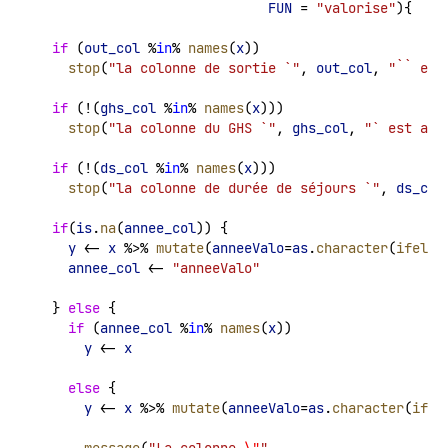
FUN
 = 
"valorise"
){
if
 (
out_col
 %
in
% 
names
(
x
))
stop
(
"la colonne de sortie `"
, 
out_col
, 
"`` exi
if
 (!(
ghs_col
 %
in
% 
names
(
x
)))
stop
(
"la colonne du GHS `"
, 
ghs_col
, 
"` est abs
if
 (!(
ds_col
 %
in
% 
names
(
x
)))
stop
(
"la colonne de durée de séjours `"
, 
ds_col
if
(
is
.
na
(
annee_col
)) {
y
 <- 
x
 %>% 
mutate
(
anneeValo
=
as
.
character
(
ifelse
annee_col
 <- 
"anneeValo"
  } 
else
 {
if
 (
annee_col
 %
in
% 
names
(
x
))
y
 <- 
x
else
 {
y
 <- 
x
 %>% 
mutate
(
anneeValo
=
as
.
character
(
ifel
message
(
"La colonne 
\"
"
,