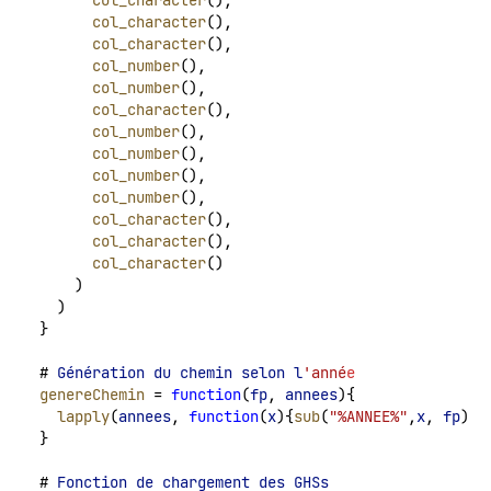
col_character
(),
col_character
(),
col_number
(),
col_number
(),
col_character
(),
col_number
(),
col_number
(),
col_number
(),
col_number
(),
col_character
(),
col_character
(),
col_character
()
    )
  )
}
# 
Génération
du
chemin
selon
l
'anné
e
genereChemin
 = 
function
(
fp
, 
annees
){
lapply
(
annees
, 
function
(
x
){
sub
(
"%ANNEE%"
,
x
, 
fp
)})
}
# 
Fonction
de
chargement
des
GHSs