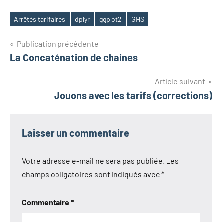
Arrêtés tarifaires
dplyr
ggplot2
GHS
Étiquettes
Navigation
Publication précédente
La Concaténation de chaines
de
l’article
Article suivant
Jouons avec les tarifs (corrections)
Laisser un commentaire
Votre adresse e-mail ne sera pas publiée.
Les
champs obligatoires sont indiqués avec
*
Commentaire
*