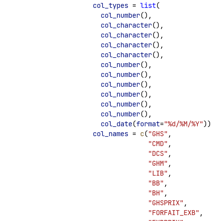
col_types
 = 
list
(
col_number
(),
col_character
(),
col_character
(),
col_character
(),
col_character
(),
col_number
(),
col_number
(),
col_number
(),
col_number
(),
col_number
(),
col_number
(),
col_date
(
format
=
"%d/%M/%Y"
)),
col_names
 = 
c
(
"GHS"
, 
"CMD"
,
"DCS"
,
"GHM"
,
"LIB"
,
"BB"
,
"BH"
,
"GHSPRIX"
,
"FORFAIT_EXB"
,