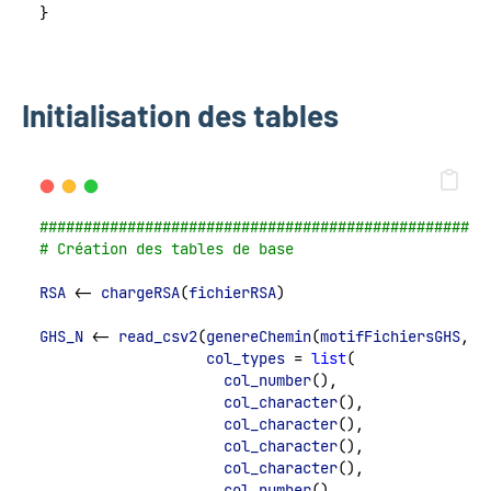
}
Initialisation des tables
###################################################
# Création des tables de base
RSA
 <- 
chargeRSA
(
fichierRSA
)
GHS_N
 <- 
read_csv2
(
genereChemin
(
motifFichiersGHS
,
AN
col_types
 = 
list
(
col_number
(),
col_character
(),
col_character
(),
col_character
(),
col_character
(),
col_number
(),