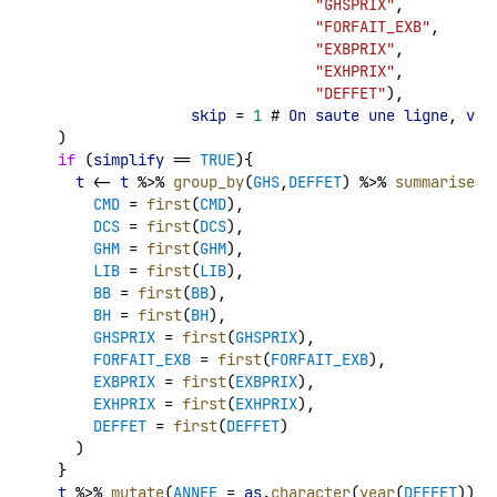
"GHSPRIX"
,
"FORFAIT_EXB"
,
"EXBPRIX"
,
"EXHPRIX"
,
"DEFFET"
),
skip
 = 
1
 # 
On
saute
une
ligne
, 
vu
  )
if
 (
simplify
 == 
TRUE
){
t
 <- 
t
 %>% 
group_by
(
GHS
,
DEFFET
) %>% 
summarise
(
CMD
 = 
first
(
CMD
),
DCS
 = 
first
(
DCS
),
GHM
 = 
first
(
GHM
),
LIB
 = 
first
(
LIB
),
BB
 = 
first
(
BB
),
BH
 = 
first
(
BH
),
GHSPRIX
 = 
first
(
GHSPRIX
),
FORFAIT_EXB
 = 
first
(
FORFAIT_EXB
),
EXBPRIX
 = 
first
(
EXBPRIX
),
EXHPRIX
 = 
first
(
EXHPRIX
),
DEFFET
 = 
first
(
DEFFET
)
    )
  }
t
 %>% 
mutate
(
ANNEE
 = 
as
.
character
(
year
(
DEFFET
)))