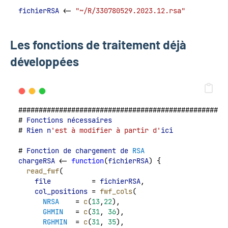
fichierRSA
 <- 
"~/R/330780529.2023.12.rsa"
Les fonctions de traitement déjà
développées
###################################################
# 
Fonctions
nécessaires
# 
Rien
n
'est à modifier à partir d'
ici
# 
Fonction
de
chargement
de
RSA
chargeRSA
 <- 
function
(
fichierRSA
) {
read_fwf
(
file
          = 
fichierRSA
,
col_positions
 = 
fwf_cols
(
NRSA
    = 
c
(
13
,
22
),
GHMIN
   = 
c
(
31
, 
36
),
RGHMIN
  = 
c
(
31
, 
35
),