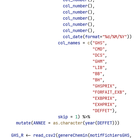
col_number
(),
col_number
(),
col_number
(),
col_number
(),
col_number
(),
col_date
(
format
=
"%d/%M/%Y"
)),
col_names
 = 
c
(
"GHS"
, 
"CMD"
,
"DCS"
,
"GHM"
,
"LIB"
,
"BB"
,
"BH"
,
"GHSPRIX"
,
"FORFAIT_EXB"
,
"EXBPRIX"
,
"EXHPRIX"
,
"DEFFET"
),
skip
 = 
1
) %>% 
mutate
(
ANNEE
 = 
as.character
(
year
(
DEFFET
)))
GHS_R
 <- 
read_csv2
(
genereChemin
(
motifFichiersGHS
,
AN