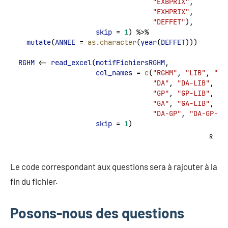
"EXBPRIX"
,
"EXHPRIX"
,
"DEFFET"
),
skip
 = 
1
) %>% 
mutate
(
ANNEE
 = 
as.character
(
year
(
DEFFET
)))
RGHM
 <- 
read_excel
(
motifFichiersRGHM
, 
col_names
 = 
c
(
"RGHM"
, 
"LIB"
, 
"AS
"DA"
, 
"DA-LIB"
,
"GP"
, 
"GP-LIB"
,
"GA"
, 
"GA-LIB"
,
"DA-GP"
, 
"DA-GP-GA
skip
 = 
1
) 
R
Le code correspondant aux questions sera à rajouter à la
fin du fichier.
Posons-nous des questions