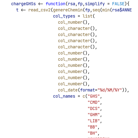
chargeGHSs
 <- 
function
(
rsa
,
fp
,
simplify
 = 
FALSE
){
t
 <- 
read_csv2
(
genereChemin
(
fp
,
seq
(
min
(
rsa$ANNEE
)
col_types
 = 
list
(
col_number
(),
col_character
(),
col_character
(),
col_character
(),
col_character
(),
col_number
(),
col_number
(),
col_number
(),
col_number
(),
col_number
(),
col_number
(),
col_date
(
format
=
"%d/%M/%Y"
)),
col_names
 = 
c
(
"GHS"
, 
"CMD"
,
"DCS"
,
"GHM"
,
"LIB"
,
"BB"
,
"BH"
,