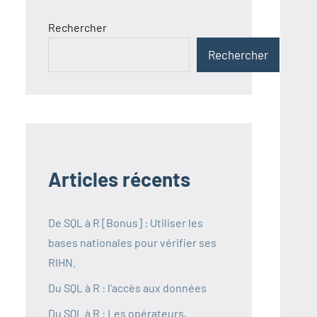
Rechercher
Rechercher
Articles récents
De SQL à R [Bonus] : Utiliser les
bases nationales pour vérifier ses
RIHN.
Du SQL à R : l’accès aux données
Du SQL à R : Les opérateurs,