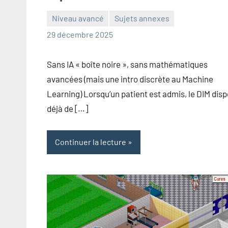
Niveau avancé
Sujets annexes
Frédéric
Aucun
29 décembre 2025
Senis
commentaire
Sans IA « boîte noire », sans mathématiques
avancées (mais une intro discrète au Machine
Learning) Lorsqu’un patient est admis, le DIM dis
déjà de […]
Continuer la lecture