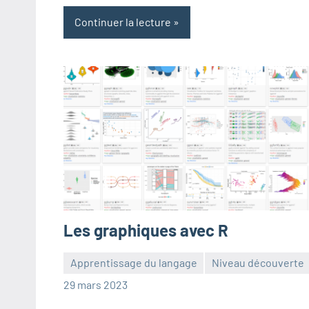
Continuer la lecture
Les graphiques avec R
Apprentissage du langage
Niveau découverte
Frédéric
Aucun
29 mars 2023
Senis
commentaire