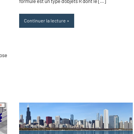
formule est un type d’objets R dont le […]
Continuer la lecture
pose