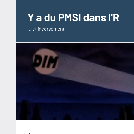
Aller
au
Y a du PMSI dans l'R
contenu
… et inversement