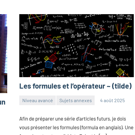
Les formules et l’opérateur ~ (tilde)
un
Niveau avancé
Sujets annexes
4 août 2025
Frédéric
Aucun
Senis
commentaire
Afin de préparer une série d’articles futurs, je dois
vous présenter les formules (formula en anglais). Une