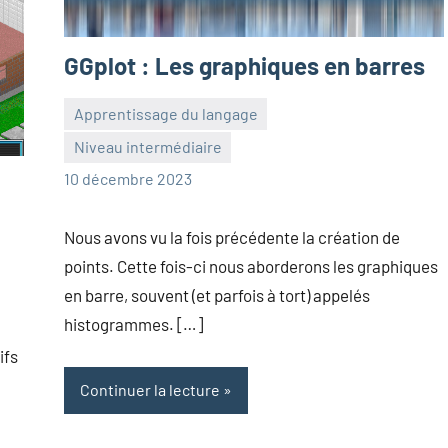
GGplot : Les graphiques en barres
Apprentissage du langage
Niveau intermédiaire
Frédéric
Aucun
10 décembre 2023
Senis
commentaire
Nous avons vu la fois précédente la création de
points. Cette fois-ci nous aborderons les graphiques
en barre, souvent (et parfois à tort) appelés
histogrammes. […]
ifs
Continuer la lecture