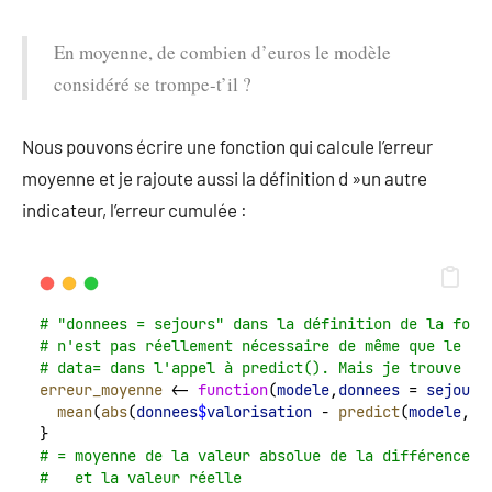
En moyenne, de combien d’euros le modèle
considéré se trompe-t’il ?
Nous pouvons écrire une fonction qui calcule l’erreur
moyenne et je rajoute aussi la définition d »un autre
indicateur, l’erreur cumulée :
# "donnees = sejours" dans la définition de la fonc
# n'est pas réellement nécessaire de même que le pa
# data= dans l'appel à predict(). Mais je trouve ça
erreur_moyenne
 <- 
function
(
modele
,
donnees
 = 
sejours
mean
(
abs
(
donnees
$
valorisation
 - 
predict
(
modele
, 
n
}
# = moyenne de la valeur absolue de la différence e
#   et la valeur réelle