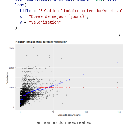
labs
(
title
 = 
"Relation linéaire entre durée et valor
x
 = 
"Durée de séjour (jours)"
,
y
 = 
"Valorisation"
  )
R
en noir les données réélles,