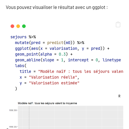
Vous pouvez visualiser le résultat avec un ggplot :
sejours
 %>%
mutate
(
pred
 = 
predict
(
m0
)) %>%
ggplot
(
aes
(
x
 = 
valorisation
, 
y
 = 
pred
)) +
geom_point
(
alpha
 = 
0.3
) +
geom_abline
(
slope
 = 
1
, 
intercept
 = 
0
, 
linetype
 = 
labs
(
title
 = 
"Modèle naïf : tous les séjours valent 
x
 = 
"Valorisation réelle"
,
y
 = 
"Valorisation estimée"
  )
R