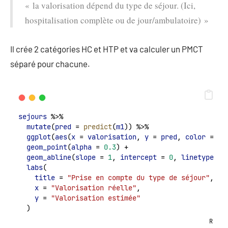
« la valorisation dépend du type de séjour. (Ici,
hospitalisation complète ou de jour/ambulatoire) »
Il crée 2 catégories HC et HTP et va calculer un PMCT
séparé pour chacune.
sejours
 %>%
mutate
(
pred
 = 
predict
(
m1
)) %>%
ggplot
(
aes
(
x
 = 
valorisation
, 
y
 = 
pred
, 
color
 = 
ty
geom_point
(
alpha
 = 
0.3
) +
geom_abline
(
slope
 = 
1
, 
intercept
 = 
0
, 
linetype
 = 
labs
(
title
 = 
"Prise en compte du type de séjour"
,
x
 = 
"Valorisation réelle"
,
y
 = 
"Valorisation estimée"
  )
R