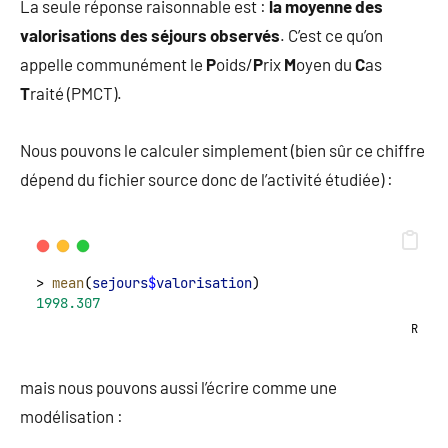
La seule réponse raisonnable est :
la moyenne des
valorisations des séjours observés
. C’est ce qu’on
appelle communément le
P
oids/
P
rix
M
oyen du
C
as
T
raité (PMCT).
Nous pouvons le calculer simplement (bien sûr ce chiffre
dépend du fichier source donc de l’activité étudiée) :
> 
mean
(
sejours
$
valorisation
)
1998.307
R
mais nous pouvons aussi l’écrire comme une
modélisation :