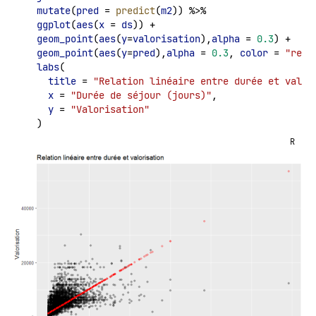
mutate
(
pred
 = 
predict
(
m2
)) %>%
ggplot
(
aes
(
x
 = 
ds
)) +
geom_point
(
aes
(
y
=
valorisation
),
alpha
 = 
0.3
) +
geom_point
(
aes
(
y
=
pred
),
alpha
 = 
0.3
, 
color
 = 
"red"
labs
(
title
 = 
"Relation linéaire entre durée et valor
x
 = 
"Durée de séjour (jours)"
,
y
 = 
"Valorisation"
  )
R