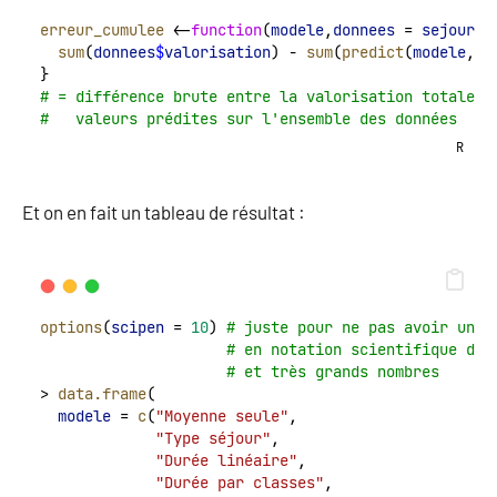
erreur_cumulee
 <-
function
(
modele
,
donnees
 = 
sejours
)
sum
(
donnees
$
valorisation
) - 
sum
(
predict
(
modele
, 
n
} 
# = différence brute entre la valorisation totale r
#   valeurs prédites sur l'ensemble des données
R
Et on en fait un tableau de résultat :
options
(
scipen
 = 
10
) 
# juste pour ne pas avoir une 
# en notation scientifique des
# et très grands nombres
> 
data.frame
(
modele
 = 
c
(
"Moyenne seule"
,
"Type séjour"
, 
"Durée linéaire"
, 
"Durée par classes"
,