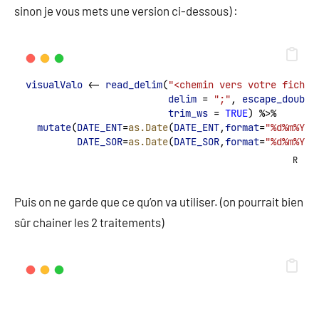
sinon je vous mets une version ci-dessous) :
visualValo
 <- 
read_delim
(
"<chemin vers votre fichie
delim
 = 
";"
, 
escape_double
trim_ws
 = 
TRUE
) %>%
mutate
(
DATE_ENT
=
as.Date
(
DATE_ENT
,
format
=
"%d%m%Y"
)
DATE_SOR
=
as.Date
(
DATE_SOR
,
format
=
"%d%m%Y"
)
R
Puis on ne garde que ce qu’on va utiliser. (on pourrait bien
sûr chainer les 2 traitements)