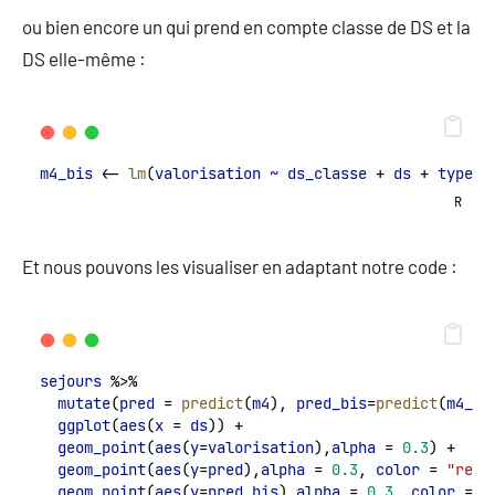
ou bien encore un qui prend en compte classe de DS et la
DS elle-même :
m4_bis
 <- 
lm
(
valorisation
~
ds_classe
 + 
ds
 + 
type_s
R
Et nous pouvons les visualiser en adaptant notre code :
sejours
 %>%
mutate
(
pred
 = 
predict
(
m4
), 
pred_bis
=
predict
(
m4_bi
ggplot
(
aes
(
x
 = 
ds
)) +
geom_point
(
aes
(
y
=
valorisation
),
alpha
 = 
0.3
) +
geom_point
(
aes
(
y
=
pred
),
alpha
 = 
0.3
, 
color
 = 
"red"
geom_point
(
aes
(
y
=
pred_bis
),
alpha
 = 
0.3
, 
color
 = 
"