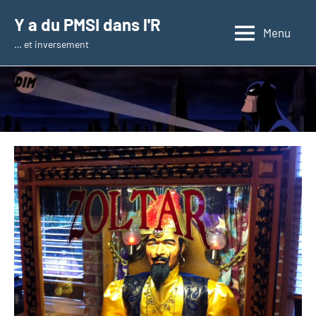
Aller
Y a du PMSI dans l'R
au
Menu
… et inversement
contenu