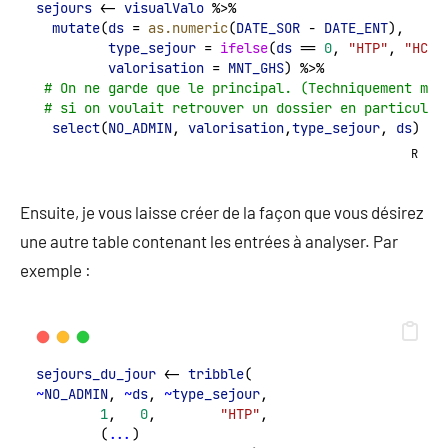
sejours
 <- 
visualValo
 %>%
mutate
(
ds
 = 
as.numeric
(
DATE_SOR
 - 
DATE_ENT
),
type_sejour
 = 
ifelse
(
ds
 == 
0
, 
"HTP"
, 
"HC"
)
valorisation
 = 
MNT_GHS
) %>%
# On ne garde que le principal. (Techniquement mêm
# si on voulait retrouver un dossier en particulie
select
(
NO_ADMIN
, 
valorisation
,
type_sejour
, 
ds
)
R
Ensuite, je vous laisse créer de la façon que vous désirez
une autre table contenant les entrées à analyser. Par
exemple :
sejours_du_jour
 <- 
tribble
(
~
NO_ADMIN
, 
~
ds
, 
~
type_sejour
,
1
,   
0
,        
"HTP"
,
        (
...
)