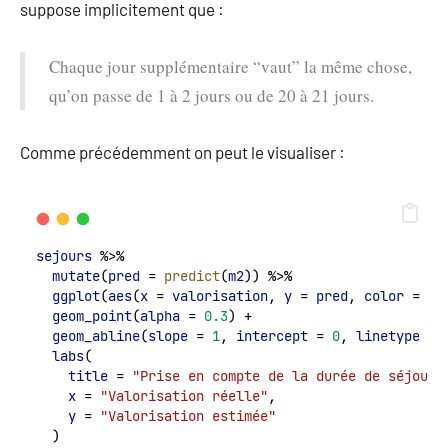
suppose implicitement que :
Chaque jour supplémentaire “vaut” la même chose,
qu’on passe de 1 à 2 jours ou de 20 à 21 jours.
Comme précédemment on peut le visualiser :
sejours
 %>%
mutate
(
pred
 = 
predict
(
m2
)) %>%
ggplot
(
aes
(
x
 = 
valorisation
, 
y
 = 
pred
, 
color
 = 
ty
geom_point
(
alpha
 = 
0.3
) +
geom_abline
(
slope
 = 
1
, 
intercept
 = 
0
, 
linetype
 = 
labs
(
title
 = 
"Prise en compte de la durée de séjour"
x
 = 
"Valorisation réelle"
,
y
 = 
"Valorisation estimée"
  )