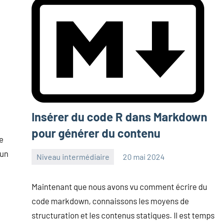
Insérer du code R dans Markdown
pour générer du contenu
e
 un
Niveau intermédiaire
20 mai 2024
Frédéric
Aucun
Senis
commentaire
Maintenant que nous avons vu comment écrire du
code markdown, connaissons les moyens de
structuration et les contenus statiques. Il est temps