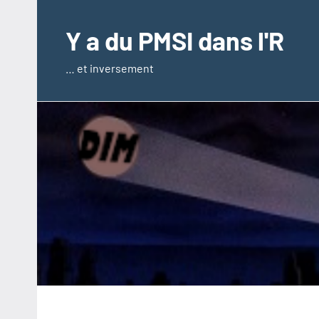
Aller
au
Y a du PMSI dans l'R
contenu
… et inversement