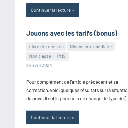
Continuer la lecture
Jouons avec les tarifs (bonus)
Livre de recettes
Niveau intermédiaire
Non classé
PMSI
Frédéric
Aucun
24 avril 2024
Senis
commentaire
Pour complément de l’article précédent et sa
correction, voici quelques résultats sur la situati
du privé. Il suffit pour cela de changer le type de 
Continuer la lecture