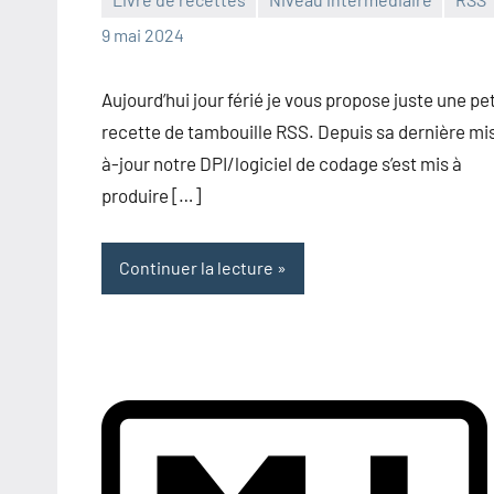
Frédéric
1
9 mai 2024
Senis
commentaire
Aujourd’hui jour férié je vous propose juste une pe
recette de tambouille RSS. Depuis sa dernière mi
à-jour notre DPI/logiciel de codage s’est mis à
produire […]
Continuer la lecture