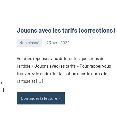
Jouons avec les tarifs (corrections)
Non classé
23 avril 2024
Frédéric
Aucun
Senis
commentaire
Voici les réponses aux différentes questions de
l’article « Jouons avec les tarifs » Pour rappel vous
trouverez le code d’initialisation dans le corps de
l’article et […]
on
[…]
Continuer la lecture