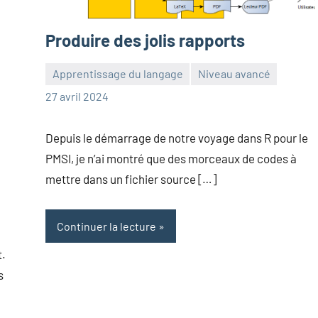
Produire des jolis rapports
Apprentissage du langage
Niveau avancé
Frédéric
Aucun
27 avril 2024
Senis
commentaire
Depuis le démarrage de notre voyage dans R pour le
PMSI, je n’ai montré que des morceaux de codes à
mettre dans un fichier source […]
Continuer la lecture
t.
s