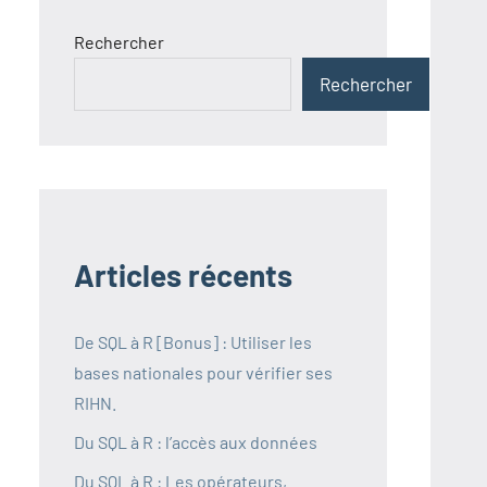
Rechercher
Rechercher
Articles récents
De SQL à R [Bonus] : Utiliser les
bases nationales pour vérifier ses
RIHN.
Du SQL à R : l’accès aux données
Du SQL à R : Les opérateurs,